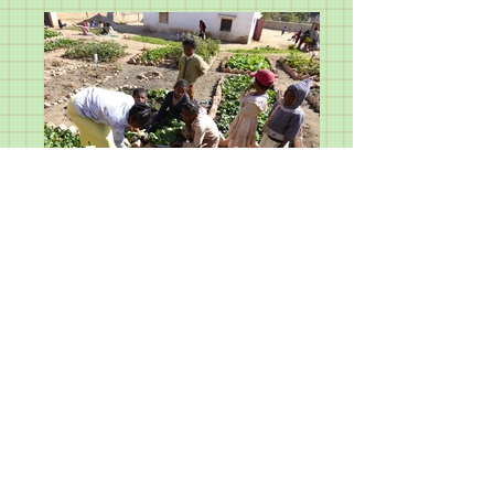
Webmaster KW-Software AG, CH-5314